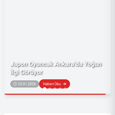
BAŞIN DÜŞERSE DARA… SELEN
GÜLKOKAN’I ARA!
09.10.2025
Haberi Oku