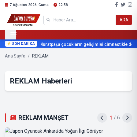
7 Ağustos 2026, Cuma
22:58
ARA
SON DAKİKA
Muratpaşa çocukların gelişimini cimnastikle destek
Ana Sayfa
/
REKLAM
REKLAM Haberleri
REKLAM MANŞET
2
/
6