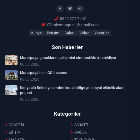
0505 774 7447
07habermagazin@gmail.com
Künye
İletişim
Galeri
Video
Yazarlar
Son Haberler
Muratpaşa çocukların gelişimini cimnastikle destekliyor
06.08.2026
Muratpaşa’nın LGS başarısı
06.08.2026
Konyaaltı Belediyesi'nden kırsal bölgeye sosyal etkinlik alanı
projesi
06.08.2026
Kategoriler
GÜNDEM
SİYASET
EĞİTİM
SAĞLIK