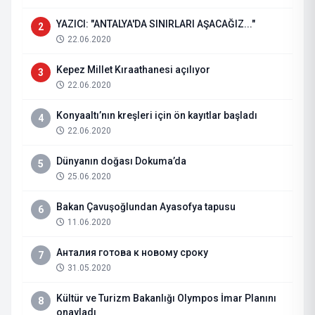
YAZICI: "ANTALYA'DA SINIRLARI AŞACAĞIZ..."
2
22.06.2020
Kepez Millet Kıraathanesi açılıyor
3
22.06.2020
Konyaaltı’nın kreşleri için ön kayıtlar başladı
4
22.06.2020
Dünyanın doğası Dokuma’da
5
25.06.2020
Bakan Çavuşoğlundan Ayasofya tapusu
6
11.06.2020
Анталия готова к новому сроку
7
31.05.2020
Kültür ve Turizm Bakanlığı Olympos İmar Planını
8
onayladı