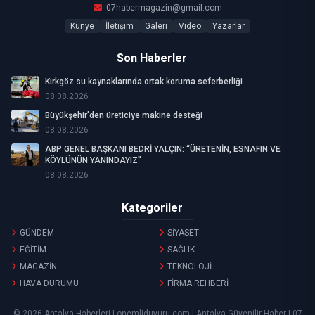
07habermagazin@gmail.com
Künye
İletişim
Galeri
Video
Yazarlar
Son Haberler
Kırkgöz su kaynaklarında ortak koruma seferberliği
08.08.2026
Büyükşehir’den üreticiye makine desteği
08.08.2026
ABP GENEL BAŞKANI BEDRİ YALÇIN: “ÜRETENİN, ESNAFIN VE
KÖYLÜNÜN YANINDAYIZ”
08.08.2026
Kategoriler
GÜNDEM
SİYASET
EĞİTİM
SAĞLIK
MAGAZİN
TEKNOLOJİ
HAVA DURUMU
FİRMA REHBERİ
© 2026 Antalya Haberleri | onemliduyuru.com | Antalya Güvenilir Haber | 07