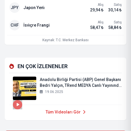
Alış
Satış
JPY
Japon Yeni̇
29,94 ₺
30,14 ₺
Alış
Satış
CHF
İsvi̇çre Frangi
58,47 ₺
58,84 ₺
Kaynak: T.C. Merkez Bankası
EN ÇOK İZLENENLER
Anadolu Birliği Partisi (ABP) Genel Başkanı
Bedri Yalçın, TRend MEDYA Canlı Yayınında
Konuştu
19.06.2025
Tüm Videoları Gör