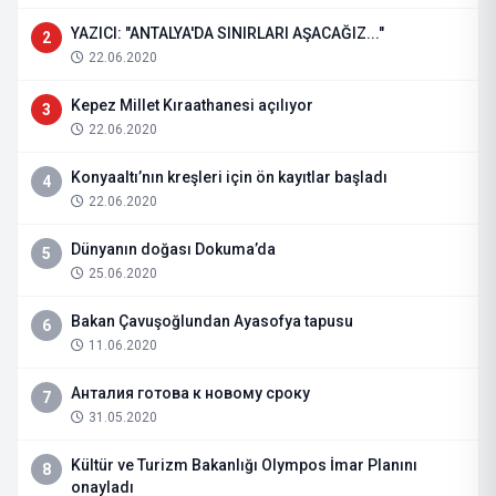
YAZICI: "ANTALYA'DA SINIRLARI AŞACAĞIZ..."
2
22.06.2020
Kepez Millet Kıraathanesi açılıyor
3
22.06.2020
Konyaaltı’nın kreşleri için ön kayıtlar başladı
4
22.06.2020
Dünyanın doğası Dokuma’da
5
25.06.2020
Bakan Çavuşoğlundan Ayasofya tapusu
6
11.06.2020
Анталия готова к новому сроку
7
31.05.2020
Kültür ve Turizm Bakanlığı Olympos İmar Planını
8
onayladı