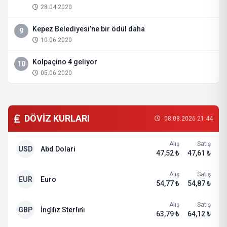
28.04.2020
Kepez Belediyesi’ne bir ödül daha
9
10.06.2020
Kolpaçino 4 geliyor
10
05.06.2020
DÖVİZ KURLARI
08.08.2026 21:44
Alış
Satış
USD
Abd Dolari
47,52 ₺
47,61 ₺
Alış
Satış
EUR
Euro
54,77 ₺
54,87 ₺
Alış
Satış
GBP
İngi̇li̇z Sterli̇ni̇
63,79 ₺
64,12 ₺