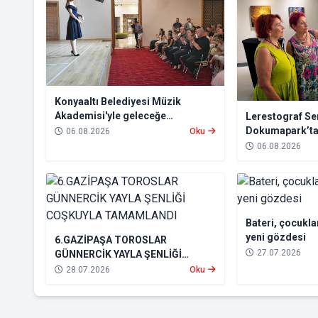
Konyaaltı Belediyesi Müzik
Akademisi'yle geleceğe
Lerestograf Ser
hazırlanıyorlar
Dokumapark’ta 
06.08.2026
Oku
buluştu
06.08.2026
Bateri, çocukla
yeni gözdesi
6.GAZİPAŞA TOROSLAR
27.07.2026
GÜNNERCİK YAYLA ŞENLİĞİ
COŞKUYLA TAMAMLANDI
28.07.2026
Oku