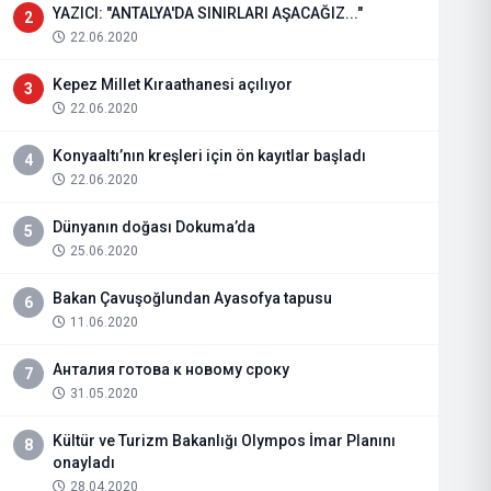
YAZICI: "ANTALYA'DA SINIRLARI AŞACAĞIZ..."
2
22.06.2020
Kepez Millet Kıraathanesi açılıyor
3
22.06.2020
Konyaaltı’nın kreşleri için ön kayıtlar başladı
4
22.06.2020
Dünyanın doğası Dokuma’da
5
25.06.2020
Bakan Çavuşoğlundan Ayasofya tapusu
6
11.06.2020
Анталия готова к новому сроку
7
31.05.2020
Kültür ve Turizm Bakanlığı Olympos İmar Planını
8
onayladı
28.04.2020