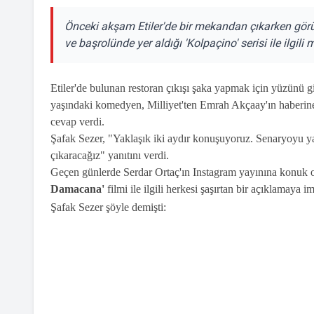
Önceki akşam Etiler'de bir mekandan çıkarken gö
ve başrolünde yer aldığı 'Kolpaçino' serisi ile ilgili 
Etiler'de bulunan restoran çıkışı şaka yapmak için yüzünü gi
yaşındaki komedyen, Milliyet'ten Emrah Akçaay'ın haberin
cevap verdi.
Şafak Sezer, "Yaklaşık iki aydır konuşuyoruz. Senaryoyu y
çıkaracağız" yanıtını verdi.
Geçen günlerde Serdar Ortaç'ın Instagram yayınına konuk o
Damacana'
filmi ile ilgili herkesi şaşırtan bir açıklamaya i
Şafak Sezer şöyle demişti: