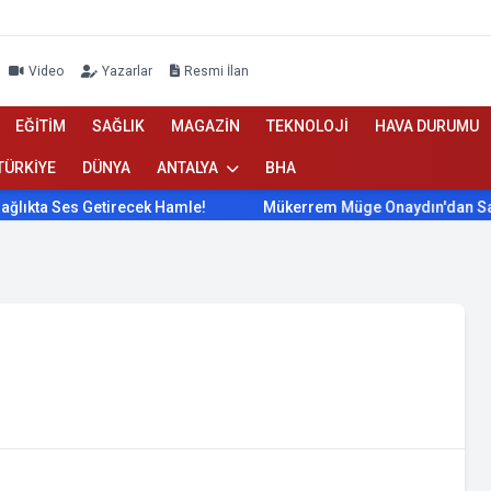
Video
Yazarlar
Resmi İlan
EĞİTİM
SAĞLIK
MAGAZİN
TEKNOLOJİ
HAVA DURUMU
TÜRKİYE
DÜNYA
ANTALYA
BHA
 Ses Getirecek Hamle!
Mükerrem Müge Onaydın'dan Sağlıkta 