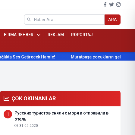
ARA
FİRMA REHBERİ
REKLAM
RÖPORTAJ
Ses Getirecek Hamle!
Muratpaşa çocukların gelişimini cimnas
ÇOK OKUNANLAR
Русских туристов сняли с моря и отправили в
1
отель
31.05.2020