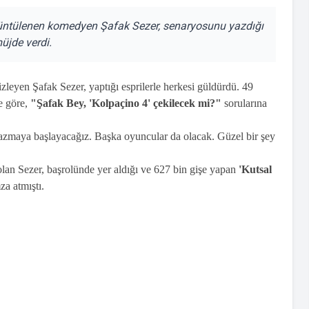
rüntülenen komedyen Şafak Sezer, senaryosunu yazdığı
müjde verdi.
zleyen Şafak Sezer, yaptığı esprilerle herkesi güldürdü. 49
e göre,
"Şafak Bey, 'Kolpaçino 4' çekilecek mi?"
sorularına
azmaya başlayacağız. Başka oyuncular da olacak. Güzel bir şey
lan Sezer, başrolünde yer aldığı ve 627 bin gişe yapan
'Kutsal
mza atmıştı.