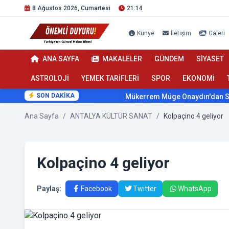
8 Ağustos 2026, Cumartesi
21:14
Künye
İletişim
Galeri
ANA SAYFA
MAKALELER
GÜNDEM
SİYASET
ASTROLOJİ
YEMEK TARİFLERİ
SPOR
EKONOMİ
SON DAKİKA
Mükerrem Müge Onaydın'dan Sağlıkta
Ana Sayfa
/
ANTALYA KÜLTÜR SANAT
/
Kolpaçino 4 geliyor
Kolpaçino 4 geliyor
Paylaş:
Facebook
Twitter
WhatsApp