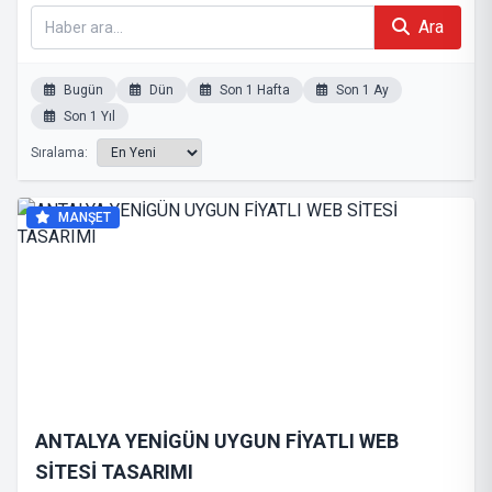
Ara
Bugün
Dün
Son 1 Hafta
Son 1 Ay
Son 1 Yıl
Sıralama:
MANŞET
ANTALYA YENİGÜN UYGUN FİYATLI WEB
SİTESİ TASARIMI