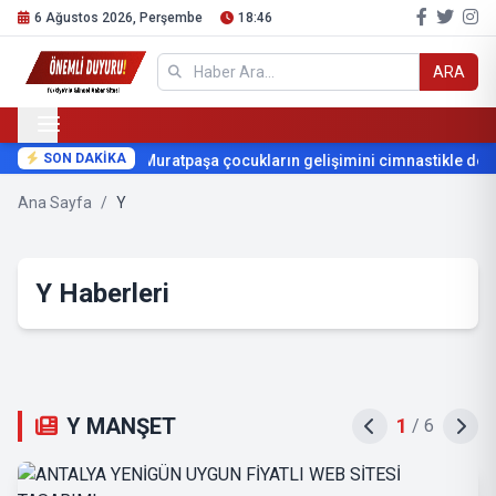
6 Ağustos 2026, Perşembe
18:46
ARA
SON DAKİKA
Muratpaşa çocukların gelişimini cimnastikle deste
Ana Sayfa
/
Y
Y Haberleri
Y MANŞET
2
/
6