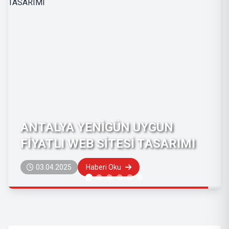
GUN
ANTALYA YENİ SANAYİ U
ASARIMI
FİYATLI WEB SİTESİ TASA
03.04.2025
Haberi Oku