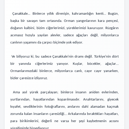
Çanakkale... Binlerce yıl
lık
direnişin, kahramanlığın kenti… Bugün,
başka bir savaşın tam ortasında. Orman yangınlarının kara pençesi,
doğanın kalbini, bizim ciğerlerimizi, yüreklerimizi kavuruyor. Rüzgârın
acımasız hızıyla yayılan alevler, sadece ağaçları değil, milyonlarca
canlının yaşamını da çarpıcı biçimde yok ediyor.
Ve biliyoruz ki, bu sadece Çanakkale’nin dramı değil. Türkiye’nin dört
bir yanında ciğerlerimiz yanıyor. Kuşlar, böcekler, ağaçlar…
Ormanlarımızdaki binlerce, milyonlarca canlı, cayır cayır yanarken,
bizler çaresizce izliyoruz.
Ama asıl yürek parçalayan; binlerce insanın aniden evlerinden,
yurtlarından, hayatlarından koparılmasıdır. Anahtarlarını,
giyecek
kıyafet,
sevdiklerinin fotoğraflarını, anılarını dahi alamadan kaçmak
zorunda kalan insanların çaresizliği… Arkalarında bıraktıkları hayatları,
para birikimlerini, değerli ne varsa her şeyi kaybetmenin acısını
yüreğimizde hissediyoruz.