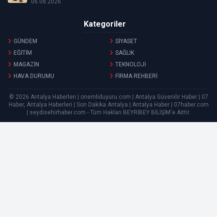
06.08.2026
Kategoriler
GÜNDEM
SİYASET
EĞİTİM
SAĞLIK
MAGAZİN
TEKNOLOJİ
HAVA DURUMU
FİRMA REHBERİ
© 2026 Antalya Haberleri | onemliduyuru.com | Antalya Güvenilir Haber | 07
Haber, Antalya Haberleri | Son Dakika Antalya | Antalya Haber | 07haber.com
| seydisehirhaber.com - Tüm Hakları
BEYRİBEY BİLİŞİM
'e Aittir.