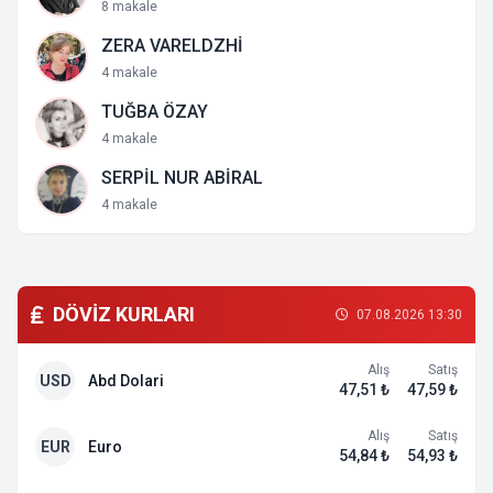
8 makale
ZERA VARELDZHİ
4 makale
TUĞBA ÖZAY
4 makale
SERPİL NUR ABİRAL
4 makale
DÖVİZ KURLARI
07.08.2026 13:30
Alış
Satış
USD
Abd Dolari
47,51 ₺
47,59 ₺
Alış
Satış
EUR
Euro
54,84 ₺
54,93 ₺