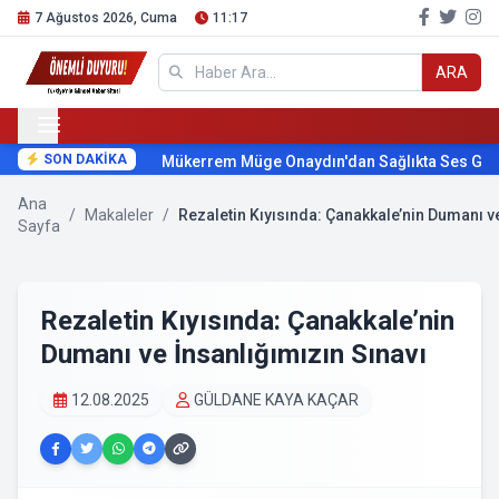
7 Ağustos 2026, Cuma
11:17
ARA
SON DAKİKA
Mükerrem Müge Onaydın'dan Sağlıkta Ses Getir
Ana
/
Makaleler
/
Rezaletin Kıyısında: Çanakkale’nin Dumanı ve
Sayfa
Rezaletin Kıyısında: Çanakkale’nin
Dumanı ve İnsanlığımızın Sınavı
12.08.2025
GÜLDANE KAYA KAÇAR