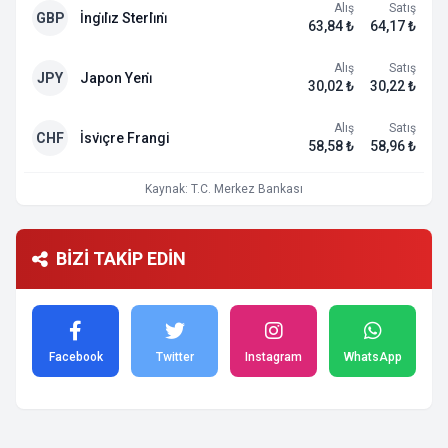
Alış
Satış
GBP
İngi̇li̇z Sterli̇ni̇
63,84 ₺
64,17 ₺
Alış
Satış
JPY
Japon Yeni̇
30,02 ₺
30,22 ₺
Alış
Satış
CHF
İsvi̇çre Frangi
58,58 ₺
58,96 ₺
Kaynak: T.C. Merkez Bankası
BİZİ TAKİP EDİN
Facebook
Twitter
Instagram
WhatsApp