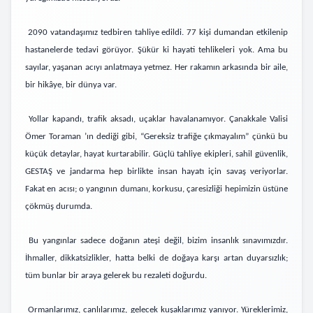
2090 vatandaşımız tedbiren tahliye edildi. 77 kişi dumandan etkilenip
hastanelerde tedavi görüyor. Şükür ki hayati tehlikeleri yok. Ama bu
sayılar, yaşanan acıyı anlatmaya yetmez. Her rakamın arkasında bir aile,
bir hikâye, bir dünya var.
Yollar kapandı, trafik aksadı, uçaklar havalanamıyor. Ç
anakkale Valisi
Ö
mer Toraman
’ın dediği gibi, “Gereksiz trafiğe çıkmayalım” çünkü bu
küçük detaylar, hayat kurtarabilir. Güçlü tahliye ekipleri, sahil güvenlik,
GESTAŞ ve jandarma hep birlikte insan hayatı için savaş veriyorlar.
Fakat en acısı; o yangının dumanı, korkusu, çaresizliği hepimizin üstüne
çökmüş durumda.
Bu yangınlar sadece doğanın ateşi değil, bizim insanlık sınavımızdır.
İhmaller, dikkatsizlikler, hatta belki de doğaya karşı artan duyarsızlık;
tüm bunlar bir araya gelerek bu rezaleti doğurdu.
Ormanlarımız, canlılarımız, gelecek kuşaklarımız yanıyor. Yüreklerimiz,