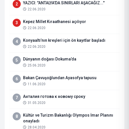
YAZICI: "ANTALYA'DA SINIRLARI AŞACAĞIZ..."
2
22.06.2020
Kepez Millet Kıraathanesi açılıyor
3
22.06.2020
Konyaaltı’nın kreşleri için ön kayıtlar başladı
4
22.06.2020
Dünyanın doğası Dokuma’da
5
25.06.2020
Bakan Çavuşoğlundan Ayasofya tapusu
6
11.06.2020
Анталия готова к новому сроку
7
31.05.2020
Kültür ve Turizm Bakanlığı Olympos İmar Planını
8
onayladı
28.04.2020