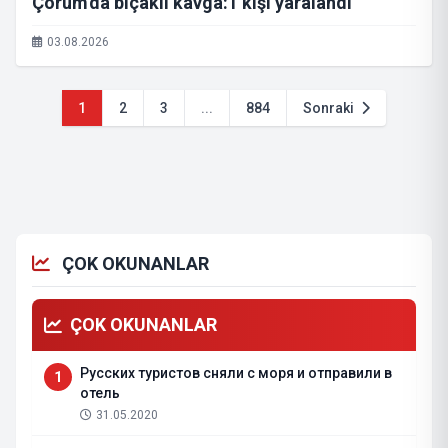
Çorum'da bıçaklı kavga:1 kişi yaralandı
03.08.2026
1
2
3
...
884
Sonraki
ÇOK OKUNANLAR
ÇOK OKUNANLAR
Русских туристов сняли с моря и отправили в
1
отель
31.05.2020