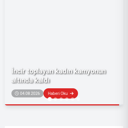
Emeklilerin zam farkı ödeme
tarihi belli oldu
04.08.2026
Haberi Oku