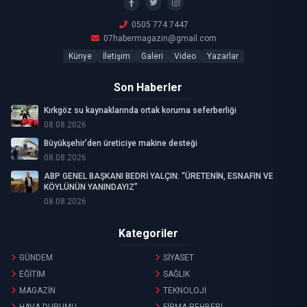
0505 774 7447
07habermagazin@gmail.com
Künye
İletişim
Galeri
Video
Yazarlar
Son Haberler
Kırkgöz su kaynaklarında ortak koruma seferberliği
08.08.2026
Büyükşehir’den üreticiye makine desteği
08.08.2026
ABP GENEL BAŞKANI BEDRİ YALÇIN: “ÜRETENİN, ESNAFIN VE
KÖYLÜNÜN YANINDAYIZ”
08.08.2026
Kategoriler
GÜNDEM
SİYASET
EĞİTİM
SAĞLIK
MAGAZİN
TEKNOLOJİ