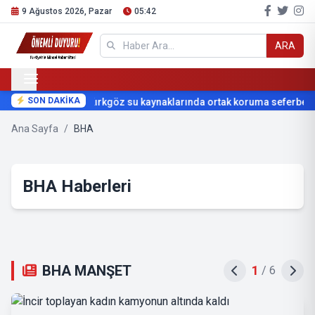
9 Ağustos 2026, Pazar
05:42
ARA
SON DAKİKA
Kırkgöz su kaynaklarında ortak koruma seferberliğ
Ana Sayfa
/
BHA
BHA Haberleri
BHA MANŞET
2
/
6