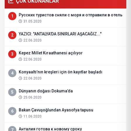
ÇOK OKUNANLAR
Русских туристов сняли с моря и отправили в отель
1
31.05.2020
YAZICI: "ANTALYA'DA SINIRLARI AŞACAĞIZ..."
2
22.06.2020
Kepez Millet Kıraathanesi açılıyor
3
22.06.2020
Konyaaltı’nın kreşleri için ön kayıtlar başladı
4
22.06.2020
Dünyanın doğası Dokuma’da
5
25.06.2020
Bakan Çavuşoğlundan Ayasofya tapusu
6
11.06.2020
Анталия готова к новому сроку
7