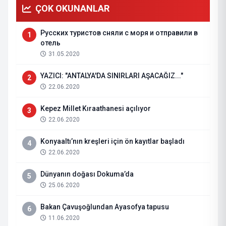
ÇOK OKUNANLAR
Русских туристов сняли с моря и отправили в
1
отель
31.05.2020
YAZICI: "ANTALYA'DA SINIRLARI AŞACAĞIZ..."
2
22.06.2020
Kepez Millet Kıraathanesi açılıyor
3
22.06.2020
Konyaaltı’nın kreşleri için ön kayıtlar başladı
4
22.06.2020
Dünyanın doğası Dokuma’da
5
25.06.2020
Bakan Çavuşoğlundan Ayasofya tapusu
6
11.06.2020