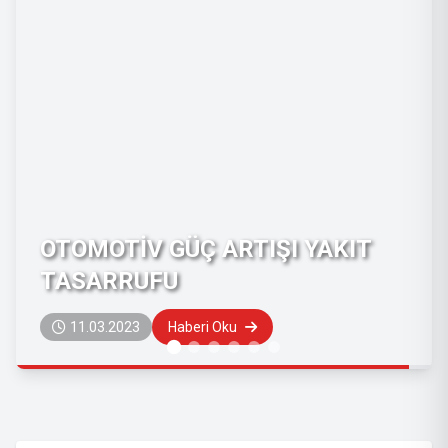
KIT
PAŞA TUNİNG' DEN KALİTELİ
HİZMET
09.04.2022
Haberi Oku