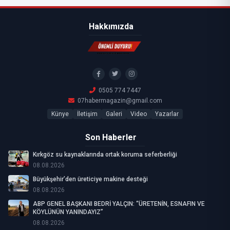
Hakkımızda
0505 774 7447
07habermagazin@gmail.com
Künye
İletişim
Galeri
Video
Yazarlar
Son Haberler
Kırkgöz su kaynaklarında ortak koruma seferberliği
08.08.2026
Büyükşehir’den üreticiye makine desteği
08.08.2026
ABP GENEL BAŞKANI BEDRİ YALÇIN: “ÜRETENİN, ESNAFIN VE
KÖYLÜNÜN YANINDAYIZ”
08.08.2026