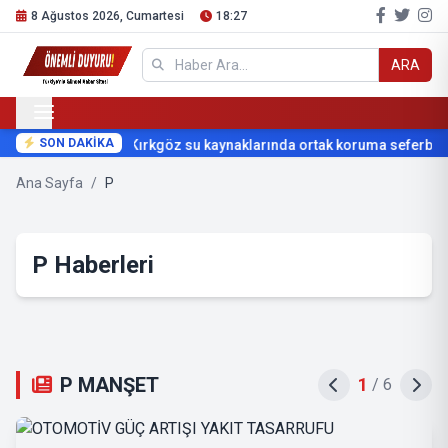
8 Ağustos 2026, Cumartesi
18:27
ARA
SON DAKİKA
Kırkgöz su kaynaklarında ortak koruma seferberliğ
Ana Sayfa
/
P
P Haberleri
P MANŞET
2
/
6