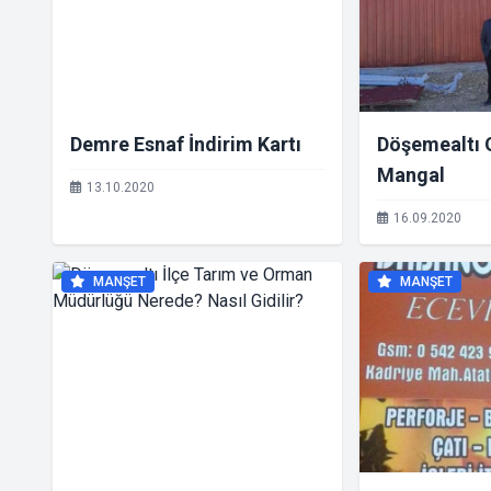
Demre Esnaf İndirim Kartı
Döşemealtı 
Mangal
13.10.2020
16.09.2020
MANŞET
MANŞET