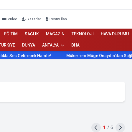
Video
Yazarlar
Resmi İlan
EĞİTİM
SAĞLIK
MAGAZİN
TEKNOLOJİ
HAVA DURUMU
TÜRKİYE
DÜNYA
ANTALYA
BHA
Getirecek Hamle!
Mükerrem Müge Onaydın'dan Sağlıkta Ses G
1
/
6