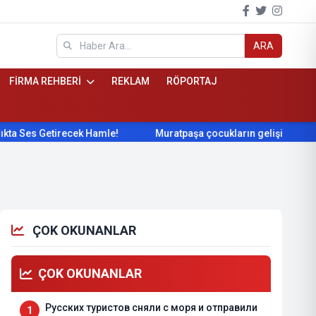
ARA
FİRMA REHBERİ
REKLAM
RÖPORTAJ
etirecek Hamle!
Muratpaşa çocukların gelişimini cimnastikle
ÇOK OKUNANLAR
ÇOK OKUNANLAR
Русских туристов сняли с моря и отправили
1