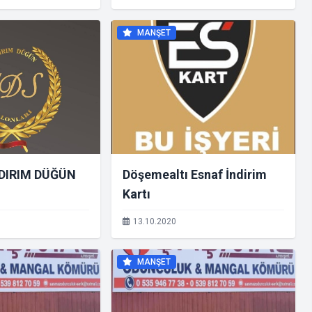
MANŞET
DIRIM DÜĞÜN
Döşemealtı Esnaf İndirim
Kartı
13.10.2020
MANŞET