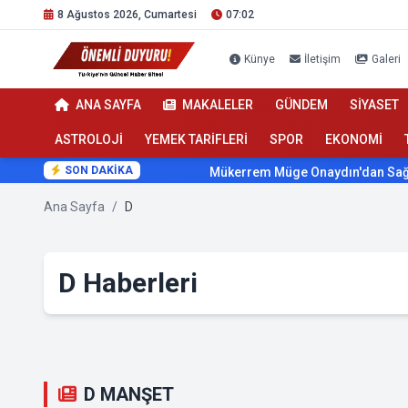
8 Ağustos 2026, Cumartesi
07:02
Künye
İletişim
Galeri
ANA SAYFA
MAKALELER
GÜNDEM
SİYASET
ASTROLOJİ
YEMEK TARİFLERİ
SPOR
EKONOMİ
SON DAKİKA
Mükerrem Müge Onaydın'dan Sağlıkta Ses 
Ana Sayfa
/
D
D Haberleri
D MANŞET