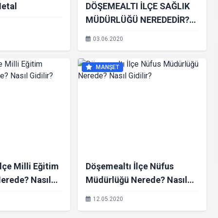
etal
DÖŞEMEALTI İLÇE SAĞLIK
MÜDÜRLÜĞÜ NEREDEDİR?
NASIL GİDİLİR?
03.06.2020
MANŞET
lçe Milli Eğitim
Döşemealtı İlçe Nüfus
erede? Nasıl
Müdürlüğü Nerede? Nasıl
Gidilir?
12.05.2020