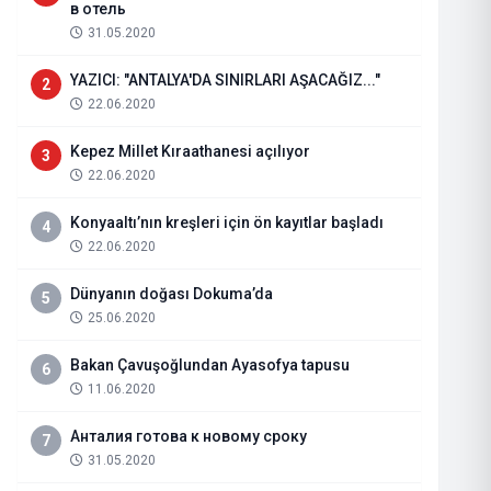
в отель
31.05.2020
YAZICI: "ANTALYA'DA SINIRLARI AŞACAĞIZ..."
2
22.06.2020
Kepez Millet Kıraathanesi açılıyor
3
22.06.2020
Konyaaltı’nın kreşleri için ön kayıtlar başladı
4
22.06.2020
Dünyanın doğası Dokuma’da
5
25.06.2020
DEMRE YILDIRIM DÜĞÜN SALON
Bakan Çavuşoğlundan Ayasofya tapusu
6
11.06.2020
04.02.2022
Haberi Oku
Анталия готова к новому сроку
7
31.05.2020