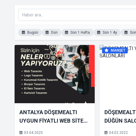
Bugün
Dün
Son 1 Hafta
Son 1 Ay
Son 
MANŞET
ANTALYA DÖŞEMEALTI
DÖŞEMEALTI
UYGUN FİYATLI WEB SİTESİ
DÜĞÜN SAL
TASARIMI
03.04.2025
04.02.2022