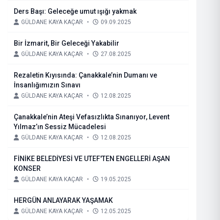
Ders Başı: Geleceğe umut ışığı yakmak
GÜLDANE KAYA KAÇAR
•
09.09.2025
Bir İzmarit, Bir Geleceği Yakabilir
GÜLDANE KAYA KAÇAR
•
27.08.2025
Rezaletin Kıyısında: Çanakkale’nin Dumanı ve
İnsanlığımızın Sınavı
GÜLDANE KAYA KAÇAR
•
12.08.2025
Çanakkale’nin Ateşi Vefasızlıkta Sınanıyor, Levent
Yılmaz’ın Sessiz Mücadelesi
GÜLDANE KAYA KAÇAR
•
12.08.2025
FİNİKE BELEDİYESİ VE UTEF'TEN ENGELLERİ AŞAN
KONSER
GÜLDANE KAYA KAÇAR
•
19.05.2025
HERGÜN ANLAYARAK YAŞAMAK
GÜLDANE KAYA KAÇAR
•
12.05.2025