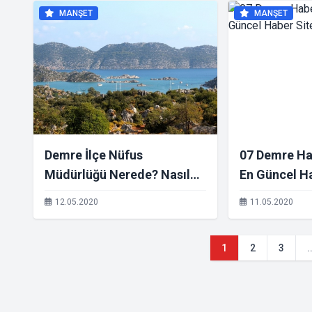
MANŞET
MANŞET
Demre İlçe Nüfus
07 Demre Ha
Müdürlüğü Nerede? Nasıl
En Güncel Ha
Gidilir?
12.05.2020
11.05.2020
1
2
3
.