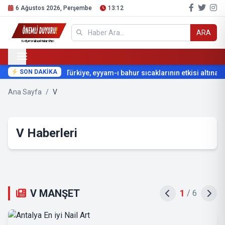
6 Ağustos 2026, Perşembe
13:12
ARA
SON DAKİKA
Türkiye, eyyam-ı bahur sıcaklarının etkisi altına gir
Ana Sayfa
/
V
V Haberleri
V MANŞET
2
/
6