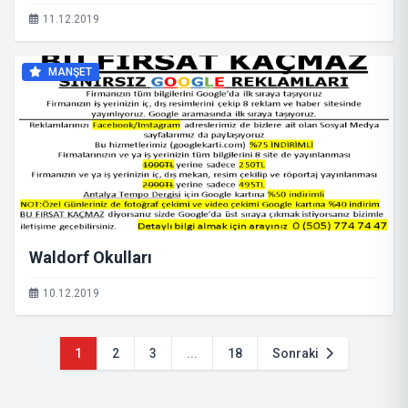
11.12.2019
MANŞET
Waldorf Okulları
10.12.2019
1
2
3
...
18
Sonraki