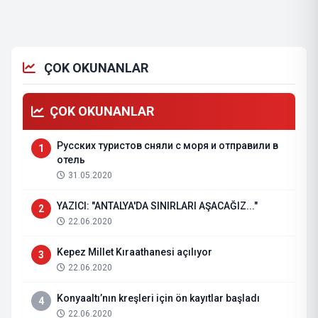
ÇOK OKUNANLAR
ÇOK OKUNANLAR
Русских туристов сняли с моря и отправили в
1
отель
31.05.2020
YAZICI: "ANTALYA'DA SINIRLARI AŞACAĞIZ..."
2
22.06.2020
Kepez Millet Kıraathanesi açılıyor
3
22.06.2020
Konyaaltı’nın kreşleri için ön kayıtlar başladı
4
22.06.2020