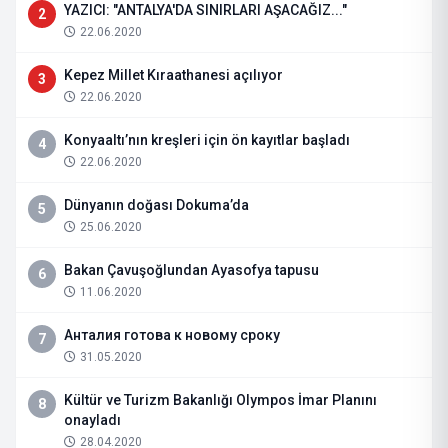
YAZICI: "ANTALYA'DA SINIRLARI AŞACAĞIZ..."
2
22.06.2020
Kepez Millet Kıraathanesi açılıyor
3
22.06.2020
Konyaaltı’nın kreşleri için ön kayıtlar başladı
4
22.06.2020
Dünyanın doğası Dokuma’da
5
25.06.2020
Bakan Çavuşoğlundan Ayasofya tapusu
6
11.06.2020
Анталия готова к новому сроку
7
31.05.2020
Kültür ve Turizm Bakanlığı Olympos İmar Planını
8
onayladı
28.04.2020