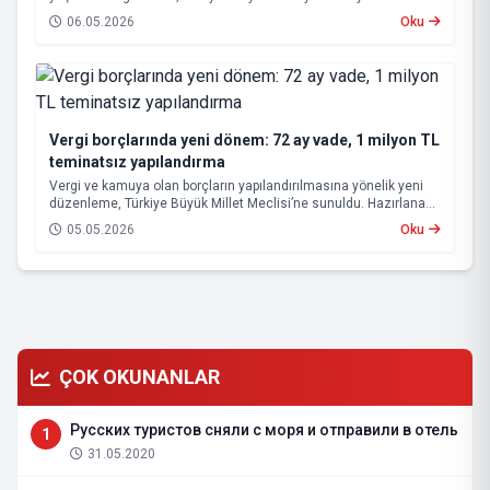
ediyor. Bu kapsamda, bu gece itibarıyla benzin ve otogaz
06.05.2026
Oku
fiyatlarında yeni bir düzenlemeye gidilecek.
Vergi borçlarında yeni dönem: 72 ay vade, 1 milyon TL
teminatsız yapılandırma
Vergi ve kamuya olan borçların yapılandırılmasına yönelik yeni
düzenleme, Türkiye Büyük Millet Meclisi’ne sunuldu. Hazırlanan
teklif, hem mükelleflerin ödeme yükünü hafifletmeyi hem de
05.05.2026
Oku
kamu alacaklarının tahsilatını hızlandırmayı hedefliyor.
ÇOK OKUNANLAR
Русских туристов сняли с моря и отправили в отель
1
31.05.2020