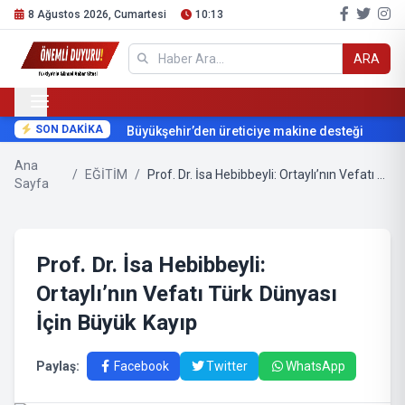
8 Ağustos 2026, Cumartesi
10:13
ARA
SON DAKİKA
Büyükşehir’den üreticiye makine desteği
Ana
/
EĞİTİM
/
Prof. Dr. İsa Hebibbeyli: Ortaylı’nın Vefatı Türk Dünyası İçin Büyük Kayıp
Sayfa
Prof. Dr. İsa Hebibbeyli:
Ortaylı’nın Vefatı Türk Dünyası
İçin Büyük Kayıp
Paylaş:
Facebook
Twitter
WhatsApp