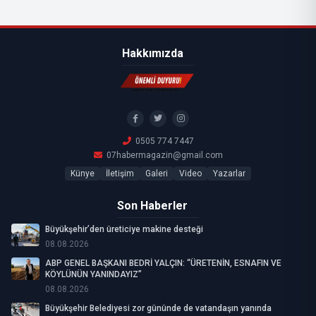
Hakkımızda
0505 774 7447
07habermagazin@gmail.com
Künye
İletişim
Galeri
Video
Yazarlar
Son Haberler
Büyükşehir’den üreticiye makine desteği
08.08.2026
ABP GENEL BAŞKANI BEDRİ YALÇIN: “ÜRETENİN, ESNAFIN VE
KÖYLÜNÜN YANINDAYIZ”
08.08.2026
Büyükşehir Belediyesi zor gününde de vatandaşın yanında