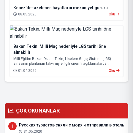
Kepez’de tazelenen hayatların mezuniyet gururu
08.05.2026
Oku
Bakan Tekin: Milli Maç nedeniyle LGS tarihi öne
alınabilir
Milli Eğitim Bakanı Yusuf Tekin, Liselere Geçiş Sistemi (LGS)
sınavının planlanan takvimiyle ilgili önemli açıklamalarda
bulundu.
01.04.2026
Oku
ÇOK OKUNANLAR
Русских туристов сняли с моря и отправили в отель
1
31.05.2020