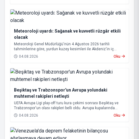
metrekaresine sevdalı olmaktır” dedi.
Meteoroloji uyardı: Sağanak ve kuvvetli rüzgâr etkili
olacak
Meteoroloji Genel Müdürlüğü'nün 4 Ağustos 2026 tarihli
tahminlerine göre, yurdun kuzey kesimleri ile Akdeniz'in iç
bölgelerinde yer yer sağanak ve gök gürültülü sağanak yağış
04.08.2026
Oku
bekleniyor.
Beşiktaş ve Trabzonspor'un Avrupa yolundaki
muhtemel rakipleri netleşti
UEFA Avrupa Ligi play-off turu kura çekimi sonrası Beşiktaş ve
Trabzonspor'un olası rakipleri belli oldu. Avrupa kupalarında
yoluna devam eden Beşiktaş ve Trabzonspor, grup aşamasına
04.08.2026
Oku
kalabilmek için kritik eşleşmelerle karşı karşıya gelecek.