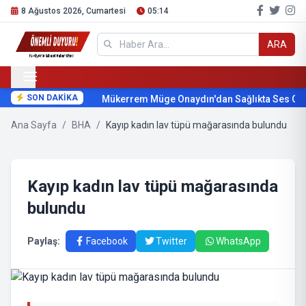
8 Ağustos 2026, Cumartesi
05:14
ARA
SON DAKİKA
Mükerrem Müge Onaydın'dan Sağlıkta Ses Get
Ana Sayfa
/
BHA
/
Kayıp kadın lav tüpü mağarasında bulundu
Kayıp kadın lav tüpü mağarasında
bulundu
Paylaş:
Facebook
Twitter
WhatsApp