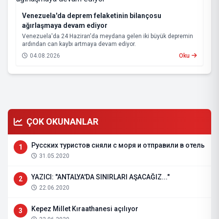
Venezuela'da deprem felaketinin bilançosu
ağırlaşmaya devam ediyor
Venezuela'da 24 Haziran'da meydana gelen iki büyük depremin
ardından can kaybı artmaya devam ediyor.
04.08.2026
Oku
ÇOK OKUNANLAR
Русских туристов сняли с моря и отправили в отель
1
31.05.2020
YAZICI: "ANTALYA'DA SINIRLARI AŞACAĞIZ..."
2
22.06.2020
Kepez Millet Kıraathanesi açılıyor
3