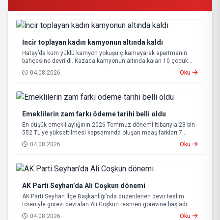
İncir toplayan kadın kamyonun altında kaldı
Hatay’da kum yüklü kamyon yokuşu çıkamayarak apartmanın
bahçesine devrildi. Kazada kamyonun altında kalan 10 çocuk
annesi 65 yaşındaki kadın hayatını kaybetti.
04.08.2026
Oku
Emeklilerin zam farkı ödeme tarihi belli oldu
En düşük emekli aylığının 2026 Temmuz dönemi itibarıyla 23 bin
552 TL'ye yükseltilmesi kapsamında oluşan maaş farkları 7
Ağustos 2026 tarihinde hesaplara yatırılacak.
04.08.2026
Oku
AK Parti Seyhan’da Ali Coşkun dönemi
AK Parti Seyhan İlçe Başkanlığı’nda düzenlenen devir teslim
töreniyle görevi devralan Ali Coşkun resmen görevine başladı.
Hizmet vurgusu yapan Coşkun, “AK Partili olmak, bu ülkenin her
04.08.2026
Oku