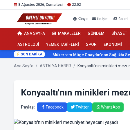
8 Ağustos 2026, Cumartesi
22:02
Künye
İletişim
Galeri
ANA SAYFA
MAKALELER
GÜNDEM
SİYASET
ASTROLOJİ
YEMEK TARİFLERİ
SPOR
EKONOMİ
SON DAKİKA
Mükerrem Müge Onaydın'dan Sağlıkta Ses Get
Ana Sayfa
/
ANTALYA HABER
/
Konyaaltı'nın minikleri mezu
Konyaaltı'nın minikleri mez
Paylaş:
Facebook
Twitter
WhatsApp