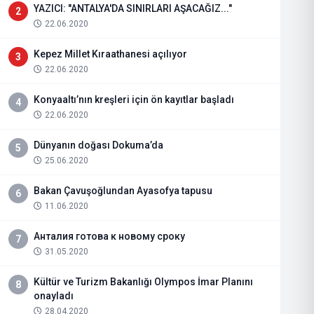
YAZICI: "ANTALYA'DA SINIRLARI AŞACAĞIZ..."
2
22.06.2020
Kepez Millet Kıraathanesi açılıyor
3
22.06.2020
Konyaaltı’nın kreşleri için ön kayıtlar başladı
4
22.06.2020
Dünyanın doğası Dokuma’da
5
25.06.2020
Bakan Çavuşoğlundan Ayasofya tapusu
6
11.06.2020
Анталия готова к новому сроку
7
31.05.2020
Kültür ve Turizm Bakanlığı Olympos İmar Planını
8
onayladı
28.04.2020