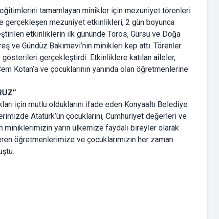
ğitimlerini tamamlayan minikler için mezuniyet törenleri
 gerçekleşen mezuniyet etkinlikleri, 2 gün boyunca
ştirilen etkinliklerin ilk gününde Toros, Gürsu ve Doğa
eş ve Gündüz Bakımevi’nin minikleri kep attı. Törenler
österileri gerçekleştirdi. Etkinliklere katılan aileler,
 Cem Kotan’a ve çocuklarının yanında olan öğretmenlerine
RUZ”
kları için mutlu olduklarını ifade eden Konyaaltı Belediye
rimizde Atatürk’ün çocuklarını, Cumhuriyet değerleri ve
n miniklerimizin yarın ülkemize faydalı bireyler olarak
eren öğretmenlerimize ve çocuklarımızın her zaman
uştu.