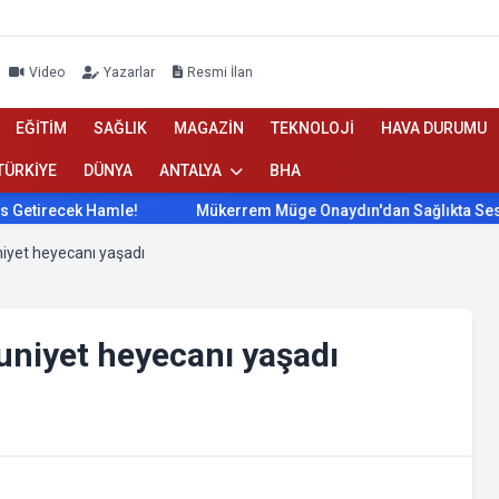
Video
Yazarlar
Resmi İlan
EĞİTİM
SAĞLIK
MAGAZİN
TEKNOLOJİ
HAVA DURUMU
TÜRKİYE
DÜNYA
ANTALYA
BHA
irecek Hamle!
Mükerrem Müge Onaydın'dan Sağlıkta Ses Get
niyet heyecanı yaşadı
uniyet heyecanı yaşadı