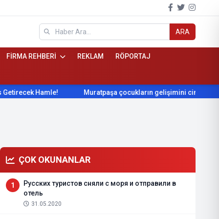
ARA
FİRMA REHBERİ
REKLAM
RÖPORTAJ
irecek Hamle!
Muratpaşa çocukların gelişimini cimnastikle de
ÇOK OKUNANLAR
Русских туристов сняли с моря и отправили в
1
отель
31.05.2020