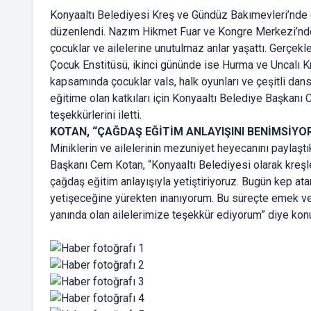
Konyaaltı Belediyesi Kreş ve Gündüz Bakımevleri’nde e
düzenlendi. Nazım Hikmet Fuar ve Kongre Merkezi’nde
çocuklar ve ailelerine unutulmaz anlar yaşattı. Gerçekle
Çocuk Enstitüsü, ikinci gününde ise Hurma ve Uncalı Kr
kapsamında çocuklar vals, halk oyunları ve çeşitli dans g
eğitime olan katkıları için Konyaaltı Belediye Başkanı
teşekkürlerini iletti.
KOTAN, “ÇAĞDAŞ EĞİTİM ANLAYIŞINI BENİMSİYO
Miniklerin ve ailelerinin mezuniyet heyecanını paylaştı
Başkanı Cem Kotan, “Konyaaltı Belediyesi olarak kreşle
çağdaş eğitim anlayışıyla yetiştiriyoruz. Bugün kep ata
yetişeceğine yürekten inanıyorum. Bu süreçte emek v
yanında olan ailelerimize teşekkür ediyorum” diye kon