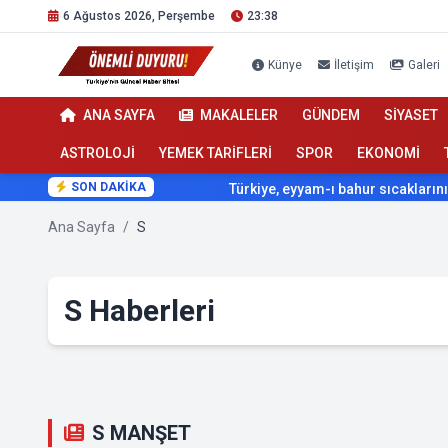
6 Ağustos 2026, Perşembe
23:38
Künye
İletişim
Galeri
ANA SAYFA
MAKALELER
GÜNDEM
SİYASET
ASTROLOJİ
YEMEK TARİFLERİ
SPOR
EKONOMİ
SON DAKİKA
Türkiye, eyyam-ı bahur sıcaklarının etkisi alt
Ana Sayfa
/
S
S Haberleri
S MANŞET