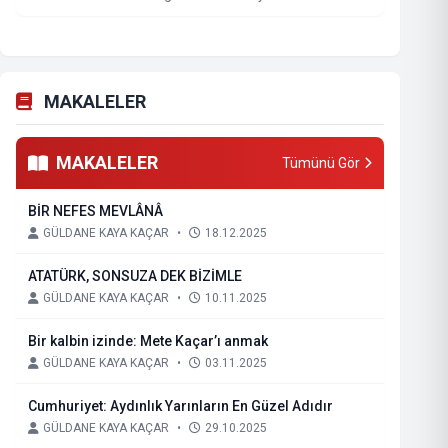
MAKALELER
MAKALELER
Tümünü Gör
BİR NEFES MEVLÂNÂ
GÜLDANE KAYA KAÇAR
•
18.12.2025
ATATÜRK, SONSUZA DEK BİZİMLE
GÜLDANE KAYA KAÇAR
•
10.11.2025
Bir kalbin izinde: Mete Kaçar’ı anmak
GÜLDANE KAYA KAÇAR
•
03.11.2025
Cumhuriyet: Aydınlık Yarınların En Güzel Adıdır
GÜLDANE KAYA KAÇAR
•
29.10.2025