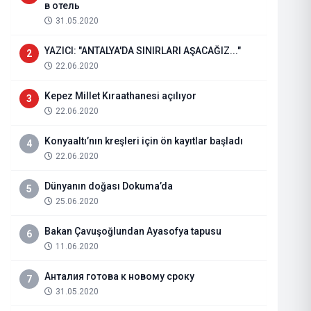
в отель
31.05.2020
YAZICI: "ANTALYA'DA SINIRLARI AŞACAĞIZ..."
2
22.06.2020
Kepez Millet Kıraathanesi açılıyor
3
22.06.2020
Konyaaltı’nın kreşleri için ön kayıtlar başladı
4
22.06.2020
Dünyanın doğası Dokuma’da
5
25.06.2020
SEZERLER METAL SAHİBİ MEHM
Bakan Çavuşoğlundan Ayasofya tapusu
6
11.06.2020
09.11.2023
Haberi Oku
Анталия готова к новому сроку
7
31.05.2020