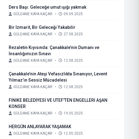
Ders Başı: Geleceğe umut ışığı yakmak
GÜLDANE KAYA KAÇAR
•
09.09.2025
Bir İzmarit, Bir Geleceği Yakabilir
GÜLDANE KAYA KAÇAR
•
27.08.2025
Rezaletin Kıyısında: Çanakkale’nin Dumanı ve
İnsanlığımızın Sınavı
GÜLDANE KAYA KAÇAR
•
12.08.2025
Çanakkale’nin Ateşi Vefasızlıkta Sınanıyor, Levent
Yılmaz’ın Sessiz Mücadelesi
GÜLDANE KAYA KAÇAR
•
12.08.2025
FİNİKE BELEDİYESİ VE UTEF'TEN ENGELLERİ AŞAN
KONSER
GÜLDANE KAYA KAÇAR
•
19.05.2025
HERGÜN ANLAYARAK YAŞAMAK
GÜLDANE KAYA KAÇAR
•
12.05.2025