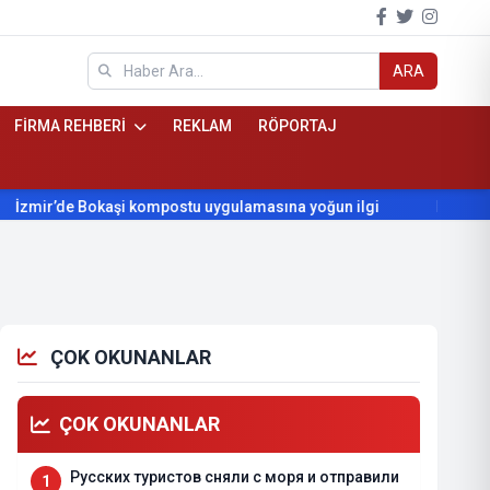
ARA
FİRMA REHBERİ
REKLAM
RÖPORTAJ
 Bokaşi kompostu uygulamasına yoğun ilgi
Beydağ’ın yıllardır
ÇOK OKUNANLAR
ÇOK OKUNANLAR
Русских туристов сняли с моря и отправили
1