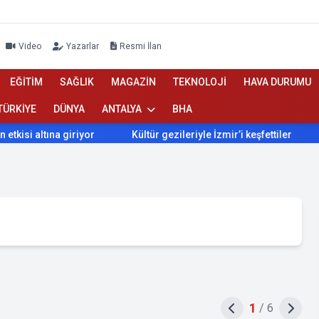
Video
Yazarlar
Resmi İlan
EĞİTİM
SAĞLIK
MAGAZİN
TEKNOLOJİ
HAVA DURUMU
TÜRKİYE
DÜNYA
ANTALYA
BHA
ına giriyor
Kültür gezileriyle İzmir’i keşfettiler
İzmir’de
1
/
6