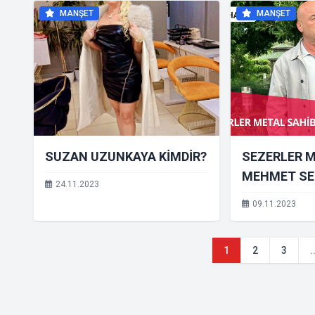
MANŞET
MANŞET
SUZAN UZUNKAYA KİMDİR?
SEZERLER M
MEHMET SEZ
24.11.2023
09.11.2023
1
2
3
.