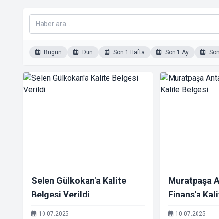
Bugün
Dün
Son 1 Hafta
Son 1 Ay
Son 
Selen Gülkokan'a Kalite
Muratpaşa A
Belgesi Verildi
Finans'a Kal
10.07.2025
10.07.2025