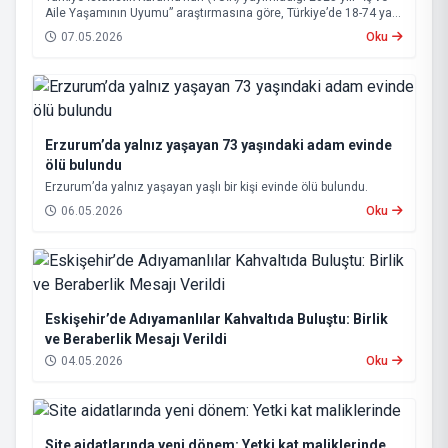
Aile Yaşamının Uyumu” araştırmasına göre, Türkiye’de 18-74 yaş
grubundaki nüfusun yüzde 43,1’i bakım sorumluluğu üstleniyor.
07.05.2026
Oku
Erzurum’da yalnız yaşayan 73 yaşındaki adam evinde
ölü bulundu
Erzurum’da yalnız yaşayan yaşlı bir kişi evinde ölü bulundu.
06.05.2026
Oku
Eskişehir’de Adıyamanlılar Kahvaltıda Buluştu: Birlik
ve Beraberlik Mesajı Verildi
04.05.2026
Oku
Site aidatlarında yeni dönem: Yetki kat maliklerinde