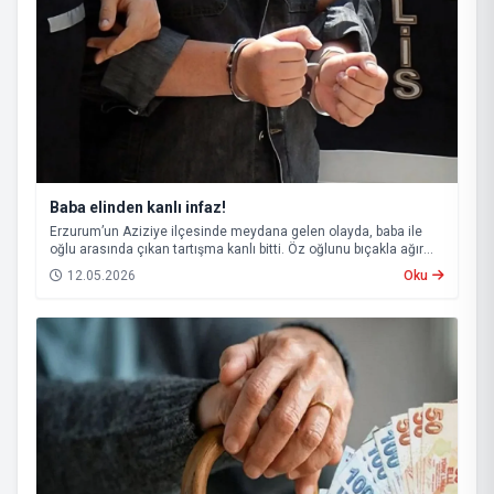
Baba elinden kanlı infaz!
Erzurum’un Aziziye ilçesinde meydana gelen olayda, baba ile
oğlu arasında çıkan tartışma kanlı bitti. Öz oğlunu bıçakla ağır
yaralayan baba, çıkarıldığı mahkemece tutuklanarak cezaevine
12.05.2026
Oku
gönderildi.