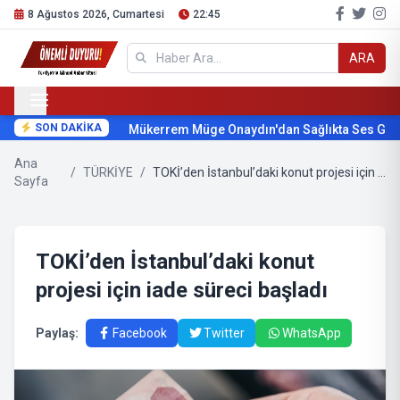
8 Ağustos 2026, Cumartesi
22:45
ARA
SON DAKİKA
Mükerrem Müge Onaydın'dan Sağlıkta Ses Getir
Ana
/
TÜRKİYE
/
TOKİ’den İstanbul’daki konut projesi için iade süreci başladı
Sayfa
TOKİ’den İstanbul’daki konut
projesi için iade süreci başladı
Paylaş:
Facebook
Twitter
WhatsApp