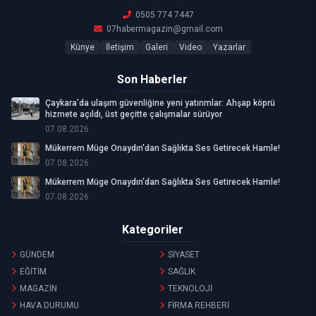
0505 774 7447
07habermagazin@gmail.com
Künye
İletişim
Galeri
Video
Yazarlar
Son Haberler
Çaykara’da ulaşım güvenliğine yeni yatırımlar: Ahşap köprü
hizmete açıldı, üst geçitte çalışmalar sürüyor
07.08.2026
Mükerrem Müge Onaydın'dan Sağlıkta Ses Getirecek Hamle!
07.08.2026
Mükerrem Müge Onaydın'dan Sağlıkta Ses Getirecek Hamle!
07.08.2026
Kategoriler
GÜNDEM
SİYASET
EĞİTİM
SAĞLIK
MAGAZİN
TEKNOLOJİ
HAVA DURUMU
FİRMA REHBERİ