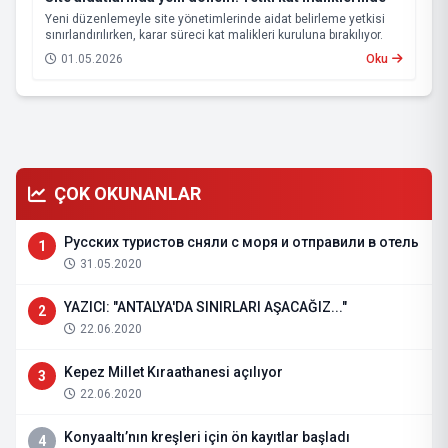
Yeni düzenlemeyle site yönetimlerinde aidat belirleme yetkisi
sınırlandırılırken, karar süreci kat malikleri kuruluna bırakılıyor.
01.05.2026
Oku
ÇOK OKUNANLAR
Русских туристов сняли с моря и отправили в отель
1
31.05.2020
YAZICI: "ANTALYA'DA SINIRLARI AŞACAĞIZ..."
2
22.06.2020
Kepez Millet Kıraathanesi açılıyor
3
22.06.2020
Konyaaltı’nın kreşleri için ön kayıtlar başladı
4