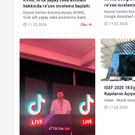
re’sen inceleme
hakkında re’sen inceleme başlattı
Kişisel Verileri K
Kişisel Verileri Koruma Kurulu (KVKK),
Google Assistant 
Grok adlı yapay zeka asistanına ilişkin
çıkan haberler üze
iddialar üzerine re’sen inceleme başlattı.
11.02.2026
11.02.2026
Oku
başlattı.
İGEF 2025 18 E
Kapılarını Açıy
17.09.2025