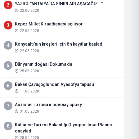
YAZICI: "ANTALYA'DA SINIRLARI AŞACAĞIZ..."
2
22.06.2020
Kepez Millet Kıraathanesi açılıyor
3
22.06.2020
Konyaaltı’nın kreşleri için ön kayıtlar başladı
4
22.06.2020
Dünyanın doğası Dokuma’da
5
25.06.2020
Bakan Çavuşoğlundan Ayasofya tapusu
6
11.06.2020
Анталия готова к новому сроку
7
31.05.2020
Kültür ve Turizm Bakanlığı Olympos İmar Planını
8
onayladı
28.04.2020