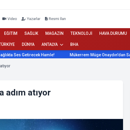
Video
Yazarlar
Resmi İlan
EĞİTİM
SAĞLIK
MAGAZİN
TEKNOLOJİ
HAVA DURUMU
TÜRKİYE
DÜNYA
ANTALYA
BHA
s Getirecek Hamle!
Mükerrem Müge Onaydın'dan Sağlıkta Ses
atıyor
a adım atıyor