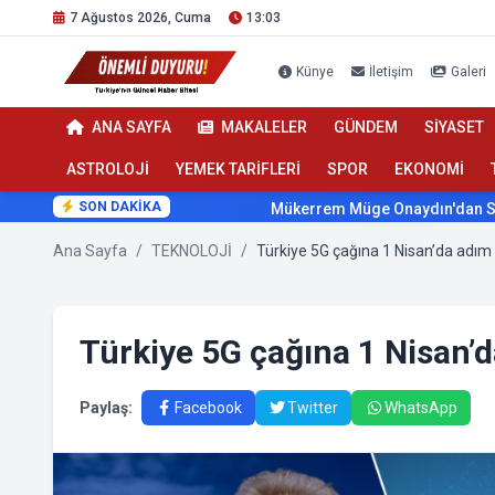
7 Ağustos 2026, Cuma
13:03
Künye
İletişim
Galeri
ANA SAYFA
MAKALELER
GÜNDEM
SİYASET
ASTROLOJİ
YEMEK TARİFLERİ
SPOR
EKONOMİ
SON DAKİKA
Mükerrem Müge Onaydın'dan Sağlıkta Se
Ana Sayfa
/
TEKNOLOJİ
/
Türkiye 5G çağına 1 Nisan’da adım 
Türkiye 5G çağına 1 Nisan’d
Paylaş:
Facebook
Twitter
WhatsApp