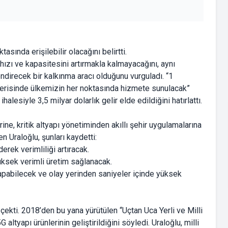
tasında erişilebilir olacağını belirtti.
hızı ve kapasitesini artırmakla kalmayacağını, aynı
ndirecek bir kalkınma aracı olduğunu vurguladı. “1
l içerisinde ülkemizin her noktasında hizmete sunulacak”
alesiyle 3,5 milyar dolarlık gelir elde edildiğini hatırlattı.
ine, kritik altyapı yönetiminden akıllı şehir uygulamalarına
 Uraloğlu, şunları kaydetti:
erek verimliliği artıracak.
yüksek verimli üretim sağlanacak.
apabilecek ve olay yerinden saniyeler içinde yüksek
ekti. 2018’den bu yana yürütülen “Uçtan Uca Yerli ve Milli
tyapı ürünlerinin geliştirildiğini söyledi. Uraloğlu, milli