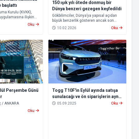
150 ışık yılı ötede donmuş bir
 başlattı
Dünya benzeri gezegen keşfedildi
oruma Kurulu (KVKK),
Gökbilimciler, Dünya’ya yapısal açıdan
uygulamasına ilişkin
büyük benzerlik gösteren ancak son
rine re’sen inceleme
Oku
derece soğuk koşullara sahip yeni bir
10.02.2026
Oku
gezegen adayını tespit etti. Yaklaşık 150
ışık yılı uzaklıkta bulunan ve HD-137010 b
olarak adlandırılan bu gök cisminin, belirli
koşullar altında yaşam barındırma
ihtimali olduğu değerlendiriliyor.
Togg T10F'in Eylül ayında satışa
ylül Perşembe Günü
sunulacağı ve ön siparişlerin aynı
or
ay içinde başlayacağı açıklandı.
05.09.2025
Oku
Haber : Murat Genç / ANKARA
Oku