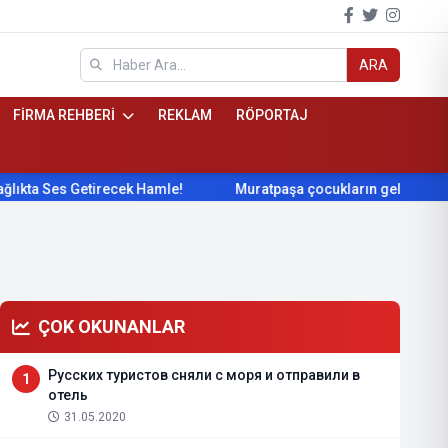
ARA
FİRMA REHBERİ
REKLAM
RÖPORTAJ
 Getirecek Hamle!
Muratpaşa çocukların gelişimini cimnastik
ÇOK OKUNANLAR
Русских туристов сняли с моря и отправили в
1
отель
31.05.2020