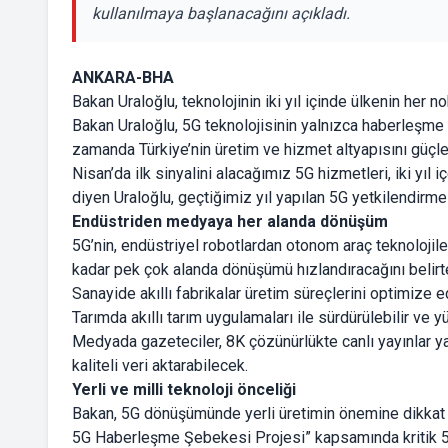
kullanılmaya başlanacağını açıkladı.
ANKARA-BHA
Bakan Uraloğlu, teknolojinin iki yıl içinde ülkenin her nok
Bakan Uraloğlu, 5G teknolojisinin yalnızca haberleşme 
zamanda Türkiye’nin üretim ve hizmet altyapısını güçle
Nisan’da ilk sinyalini alacağımız 5G hizmetleri, iki yı
diyen Uraloğlu, geçtiğimiz yıl yapılan 5G yetkilendirme ih
Endüstriden medyaya her alanda dönüşüm
5G’nin, endüstriyel robotlardan otonom araç teknolojiler
kadar pek çok alanda dönüşümü hızlandıracağını belirten
Sanayide akıllı fabrikalar üretim süreçlerini optimize ed
Tarımda akıllı tarım uygulamaları ile sürdürülebilir ve 
Medyada gazeteciler, 8K çözünürlükte canlı yayınlar y
kaliteli veri aktarabilecek.
Yerli ve milli teknoloji önceliği
Bakan, 5G dönüşümünde yerli üretimin önemine dikkat ç
5G Haberleşme Şebekesi Projesi” kapsamında kritik 5G al