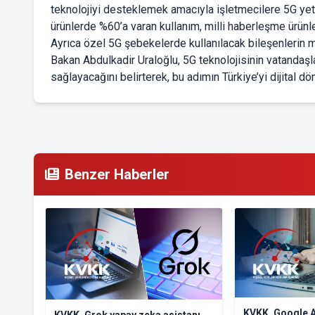
teknolojiyi desteklemek amacıyla işletmecilere 5G yetk
ürünlerde %60’a varan kullanım, milli haberleşme ürünle
Ayrıca özel 5G şebekelerde kullanılacak bileşenlerin m
Bakan Abdulkadir Uraloğlu, 5G teknolojisinin vatandaşlar
sağlayacağını belirterek, bu adımın Türkiye’yi dijital 
Benzer Haberler
KVKK, Google A
KVKK, Grok yapay zeka asistanı