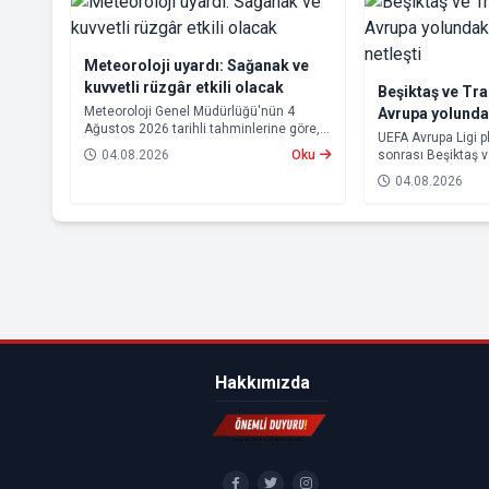
Meteoroloji uyardı: Sağanak ve
kuvvetli rüzgâr etkili olacak
Beşiktaş ve Tr
Meteoroloji Genel Müdürlüğü'nün 4
Avrupa yolund
Ağustos 2026 tarihli tahminlerine göre,
rakipleri netleş
UEFA Avrupa Ligi p
yurdun kuzey kesimleri ile Akdeniz'in iç
04.08.2026
Oku
sonrası Beşiktaş 
bölgelerinde yer yer sağanak ve gök
rakipleri belli old
gürültülü sağanak yağış bekleniyor.
04.08.2026
yoluna devam ede
Trabzonspor, grup
için kritik eşleşme
gelecek.
Hakkımızda