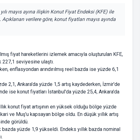
lı mayıs ayına ilişkin Konut Fiyat Endeksi (KFE) ile
. Açıklanan verilere göre, konut fiyatları mayıs ayında
ılmış fiyat hareketlerini izlemek amacıyla oluşturulan KFE,
 227,1 seviyesine ulaştı.
rken, enflasyondan arındırılmış reel bazda ise yüzde 6,1
üzde 2,1, Ankara'da yüzde 1,5 artış kaydederken, İzmir'de
nde ise konut fiyatları İstanbul'da yüzde 25,4, Ankara'da
yıllık konut fiyat artışının en yüksek olduğu bölge yüzde
akkari ve Muş'u kapsayan bölge oldu. En düşük yıllık artış
sinde görüldü.
ık bazda yüzde 1,9 yükseldi. Endeks yıllık bazda nominal
ı.