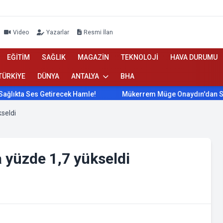
Video
Yazarlar
Resmi İlan
EĞİTİM
SAĞLIK
MAGAZİN
TEKNOLOJİ
HAVA DURUMU
TÜRKİYE
DÜNYA
ANTALYA
BHA
ta Ses Getirecek Hamle!
Mükerrem Müge Onaydın'dan Sağlık
kseldi
 yüzde 1,7 yükseldi