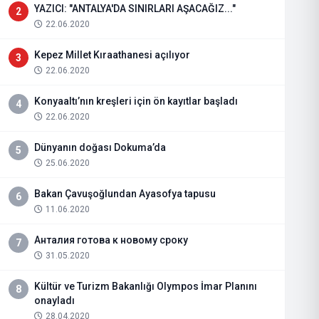
YAZICI: "ANTALYA'DA SINIRLARI AŞACAĞIZ..."
2
22.06.2020
Kepez Millet Kıraathanesi açılıyor
3
22.06.2020
Konyaaltı’nın kreşleri için ön kayıtlar başladı
4
22.06.2020
Dünyanın doğası Dokuma’da
5
25.06.2020
Bakan Çavuşoğlundan Ayasofya tapusu
6
11.06.2020
Анталия готова к новому сроку
7
31.05.2020
Kültür ve Turizm Bakanlığı Olympos İmar Planını
8
onayladı
28.04.2020