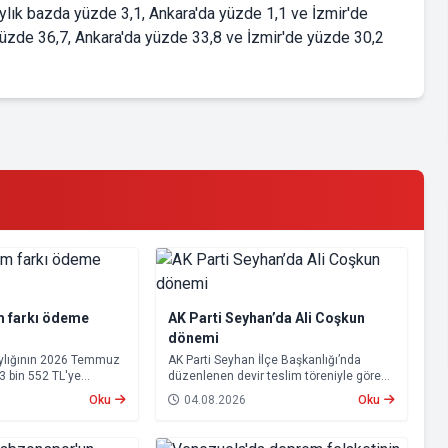
aylık bazda yüzde 3,1, Ankara'da yüzde 1,1 ve İzmir'de
da yüzde 36,7, Ankara'da yüzde 33,8 ve İzmir'de yüzde 30,2
m farkı ödeme
AK Parti Seyhan’da Ali Coşkun
dönemi
aylığının 2026 Temmuz
AK Parti Seyhan İlçe Başkanlığı’nda
23 bin 552 TL'ye
düzenlenen devir teslim töreniyle görevi
psamında oluşan maaş
devralan Ali Coşkun resmen görevine
Oku
04.08.2026
Oku
 2026 tarihinde
başladı. Hizmet vurgusu yapan Coşkun,
cak.
“AK Partili olmak, bu ülkenin her
metrekaresine sevdalı olmaktır” dedi.