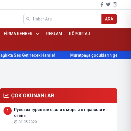
ARA
FİRMA REHBERİ
REKLAM
RÖPORTAJ
ta Ses Getirecek Hamle!
Muratpaşa çocukların gelişimini cim
ÇOK OKUNANLAR
Русских туристов сняли с моря и отправили в
1
отель
31.05.2020