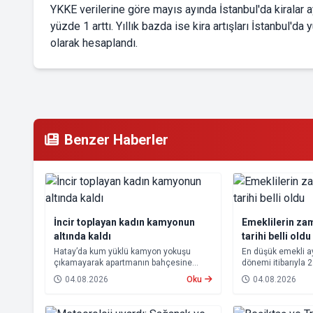
YKKE verilerine göre mayıs ayında İstanbul'da kiralar 
yüzde 1 arttı. Yıllık bazda ise kira artışları İstanbul'
olarak hesaplandı.
Benzer Haberler
İncir toplayan kadın kamyonun
Emeklilerin za
altında kaldı
tarihi belli oldu
Hatay’da kum yüklü kamyon yokuşu
En düşük emekli 
çıkamayarak apartmanın bahçesine
dönemi itibarıyla 
devrildi. Kazada kamyonun altında kalan
yükseltilmesi ka
04.08.2026
Oku
04.08.2026
10 çocuk annesi 65 yaşındaki kadın
farkları 7 Ağustos
hayatını kaybetti.
hesaplara yatırıla