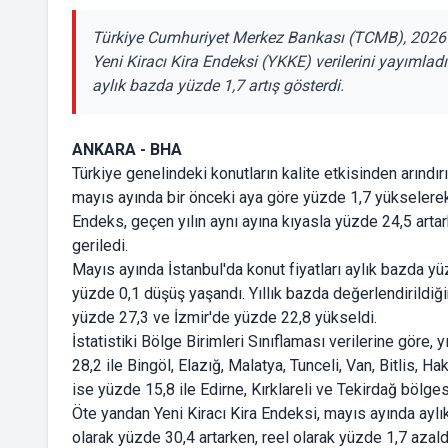
Türkiye Cumhuriyet Merkez Bankası (TCMB), 2026 yı
Yeni Kiracı Kira Endeksi (YKKE) verilerini yayımladı
aylık bazda yüzde 1,7 artış gösterdi.
ANKARA - BHA
Türkiye genelindeki konutların kalite etkisinden arındır
mayıs ayında bir önceki aya göre yüzde 1,7 yükselerek
Endeks, geçen yılın aynı ayına kıyasla yüzde 24,5 arta
geriledi.
Mayıs ayında İstanbul'da konut fiyatları aylık bazda y
yüzde 0,1 düşüş yaşandı. Yıllık bazda değerlendirildiği
yüzde 27,3 ve İzmir'de yüzde 22,8 yükseldi.
İstatistiki Bölge Birimleri Sınıflaması verilerine göre, 
28,2 ile Bingöl, Elazığ, Malatya, Tunceli, Van, Bitlis, H
ise yüzde 15,8 ile Edirne, Kırklareli ve Tekirdağ bölge
Öte yandan Yeni Kiracı Kira Endeksi, mayıs ayında ayl
olarak yüzde 30,4 artarken, reel olarak yüzde 1,7 azald