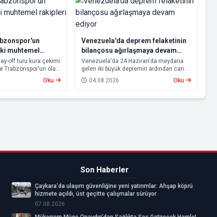
abzonspor'un
Venezuela'da deprem felaketinin
aki muhtemel
bilançosu ağırlaşmaya devam
ti
ediyor
lay-off turu kura çekimi
Venezuela'da 24 Haziran'da meydana
ve Trabzonspor'un olası
gelen iki büyük depremin ardından can
u. Avrupa kupalarında
kaybı artmaya devam ediyor.
Oku
04.08.2026
Oku
n Beşiktaş ve
 aşamasına kalabilmek
lerle karşı karşıya
Son Haberler
Çaykara’da ulaşım güvenliğine yeni yatırımlar: Ahşap köprü
hizmete açıldı, üst geçitte çalışmalar sürüyor
07.08.2026