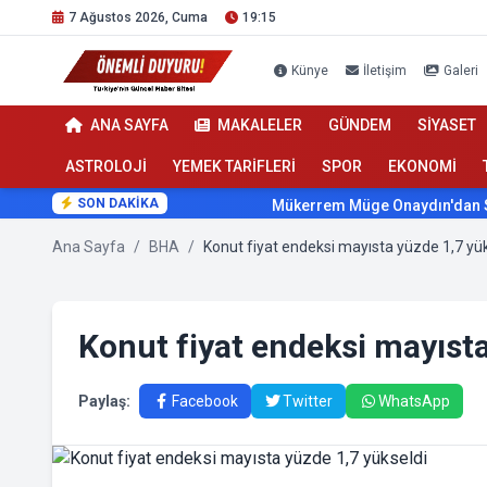
7 Ağustos 2026, Cuma
19:15
Künye
İletişim
Galeri
ANA SAYFA
MAKALELER
GÜNDEM
SİYASET
ASTROLOJİ
YEMEK TARİFLERİ
SPOR
EKONOMİ
SON DAKİKA
Mükerrem Müge Onaydın'dan Sağlık
Ana Sayfa
/
BHA
/
Konut fiyat endeksi mayısta yüzde 1,7 yü
Konut fiyat endeksi mayısta
Paylaş:
Facebook
Twitter
WhatsApp