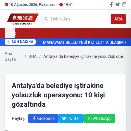
10 Ağustos 2026, Pazartesi
19:41
ARA
SON DAKİKA
MANAVGAT BELEDİYESİ KIZILOT’TA ULAŞIM KO
Ana
/
BHA
/
Antalya'da belediye iştirakine yolsuzluk operasyonu: 10 kişi gözaltında
Sayfa
Antalya'da belediye iştirakine
yolsuzluk operasyonu: 10 kişi
gözaltında
Paylaş:
Facebook
Twitter
WhatsApp