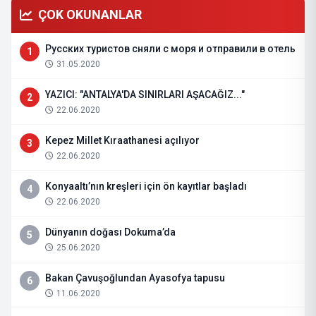
ÇOK OKUNANLAR
Русских туристов сняли с моря и отправили в отель
1
31.05.2020
YAZICI: "ANTALYA'DA SINIRLARI AŞACAĞIZ..."
2
22.06.2020
Kepez Millet Kıraathanesi açılıyor
3
22.06.2020
Konyaaltı’nın kreşleri için ön kayıtlar başladı
4
22.06.2020
Dünyanın doğası Dokuma’da
5
25.06.2020
Bakan Çavuşoğlundan Ayasofya tapusu
6
11.06.2020