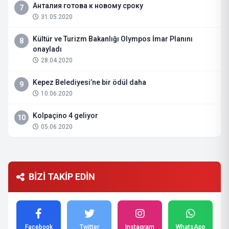
Анталия готова к новому сроку
7
31.05.2020
Kültür ve Turizm Bakanlığı Olympos İmar Planını
8
onayladı
28.04.2020
Kepez Belediyesi’ne bir ödül daha
9
10.06.2020
Kolpaçino 4 geliyor
10
05.06.2020
BİZİ TAKİP EDİN
Facebook
Twitter
Instagram
WhatsApp