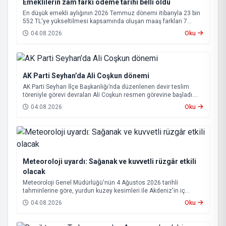
Emeklilerin zam farkı ödeme tarihi belli oldu
En düşük emekli aylığının 2026 Temmuz dönemi itibarıyla 23 bin
552 TL'ye yükseltilmesi kapsamında oluşan maaş farkları 7
Ağustos 2026 tarihinde hesaplara yatırılacak.
04.08.2026
Oku
AK Parti Seyhan’da Ali Coşkun dönemi
AK Parti Seyhan İlçe Başkanlığı’nda düzenlenen devir teslim
töreniyle görevi devralan Ali Coşkun resmen görevine başladı.
Hizmet vurgusu yapan Coşkun, “AK Partili olmak, bu ülkenin her
04.08.2026
Oku
metrekaresine sevdalı olmaktır” dedi.
Meteoroloji uyardı: Sağanak ve kuvvetli rüzgâr etkili
olacak
Meteoroloji Genel Müdürlüğü'nün 4 Ağustos 2026 tarihli
tahminlerine göre, yurdun kuzey kesimleri ile Akdeniz'in iç
bölgelerinde yer yer sağanak ve gök gürültülü sağanak yağış
04.08.2026
Oku
bekleniyor.