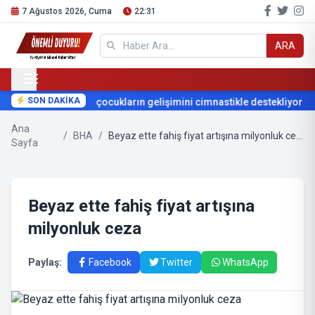
7 Ağustos 2026, Cuma
22:31
ARA
SON DAKİKA
Muratpaşa çocukların gelişimini cimnastikle destekliyor
Ana
/
BHA
/
Beyaz ette fahiş fiyat artışına milyonluk ceza
Sayfa
Beyaz ette fahiş fiyat artışına
milyonluk ceza
Paylaş:
Facebook
Twitter
WhatsApp