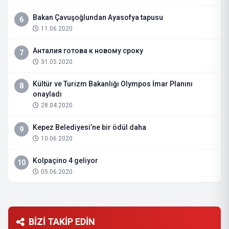
Bakan Çavuşoğlundan Ayasofya tapusu
6
11.06.2020
Анталия готова к новому сроку
7
31.05.2020
Kültür ve Turizm Bakanlığı Olympos İmar Planını
8
onayladı
28.04.2020
Kepez Belediyesi’ne bir ödül daha
9
10.06.2020
Kolpaçino 4 geliyor
10
05.06.2020
BİZİ TAKİP EDİN