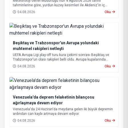
Meteoroloji Genel Müdürlüğü'nün 4 Ağustos 2026 tarihli
tahminlerine göre, yurdun kuzey kesimleri ile Akdeniz'in iç
bölgelerinde yer yer sağanak ve gök gürültülü sağanak yağış
04.08.2026
Oku
bekleniyor.
Beşiktaş ve Trabzonspor'un Avrupa yolundaki
muhtemel rakipleri netleşti
UEFA Avrupa Ligi play-off turu kura çekimi sonrası Beşiktaş ve
Trabzonspor'un olası rakipleri belli oldu. Avrupa kupalarında
yoluna devam eden Beşiktaş ve Trabzonspor, grup aşamasına
04.08.2026
Oku
kalabilmek için kritik eşleşmelerle karşı karşıya gelecek.
Venezuela'da deprem felaketinin bilançosu
ağırlaşmaya devam ediyor
Venezuela'da 24 Haziran'da meydana gelen iki büyük depremin
ardından can kaybı artmaya devam ediyor.
04.08.2026
Oku