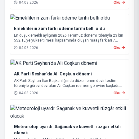
annesi 65 yaşındaki kadın hayatını kaybetti.
04.08.2026
Oku
Emeklilerin zam farkı ödeme tarihi belli oldu
En düşük emekli aylığının 2026 Temmuz dönemi itibarıyla 23 bin
552 TL'ye yükseltilmesi kapsamında oluşan maaş farkları 7
Ağustos 2026 tarihinde hesaplara yatırılacak.
04.08.2026
Oku
AK Parti Seyhan’da Ali Coşkun dönemi
AK Parti Seyhan İlçe Başkanlığı’nda düzenlenen devir teslim
töreniyle görevi devralan Ali Coşkun resmen görevine başladı.
Hizmet vurgusu yapan Coşkun, “AK Partili olmak, bu ülkenin her
04.08.2026
Oku
metrekaresine sevdalı olmaktır” dedi.
Meteoroloji uyardı: Sağanak ve kuvvetli rüzgâr etkili
olacak