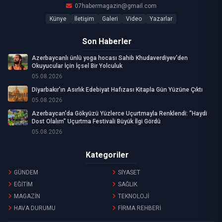
07habermagazin@gmail.com
Künye
İletişim
Galeri
Video
Yazarlar
Son Haberler
Azerbaycanlı ünlü yoga hocası Sahib Khudaverdiyev'den
Okuyucular İçin İçsel Bir Yolculuk
05.08.2026
Diyarbakır'ın Asırlık Edebiyat Hafızası Kitapla Gün Yüzüne Çıktı
05.08.2026
Azerbaycan'da Gökyüzü Yüzlerce Uçurtmayla Renklendi: "Haydi
Dost Olalım" Uçurtma Festivali Büyük İlgi Gördü
05.08.2026
Kategoriler
GÜNDEM
SİYASET
EĞİTİM
SAĞLIK
MAGAZİN
TEKNOLOJİ
HAVA DURUMU
FİRMA REHBERİ