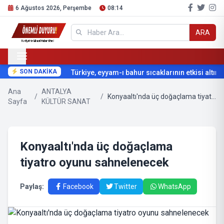
6 Ağustos 2026, Perşembe
08:14
ARA
SON DAKİKA
Türkiye, eyyam-ı bahur sıcaklarının etkisi altına g
Ana
ANTALYA
/
/
Konyaaltı'nda üç doğaçlama tiyatro oyunu sahnelenecek
Sayfa
KÜLTÜR SANAT
Konyaaltı'nda üç doğaçlama
tiyatro oyunu sahnelenecek
Paylaş:
Facebook
Twitter
WhatsApp